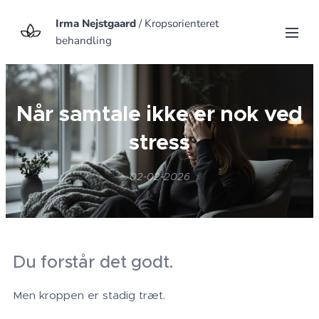
Irma Nejstgaard
/ Kropsorienteret
behandling
Når samtale ikke er nok ved
stress
02-02-2026
Du forstår det godt.
Men kroppen er stadig træt.