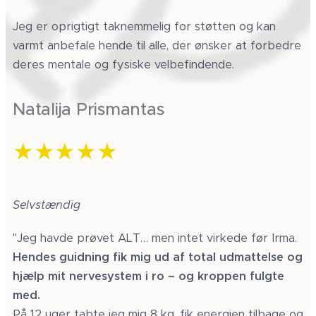
Jeg er oprigtigt taknemmelig for støtten og kan
varmt anbefale hende til alle, der ønsker at forbedre
deres mentale og fysiske velbefindende.
Natalija Prismantas
★★★★★
Selvstændig
"Jeg havde prøvet ALT… men intet virkede før Irma.
Hendes guidning fik mig ud af total udmattelse og
hjælp mit nervesystem i ro – og kroppen fulgte
med.
På 12 uger tabte jeg mig 8 kg, fik energien tilbage og